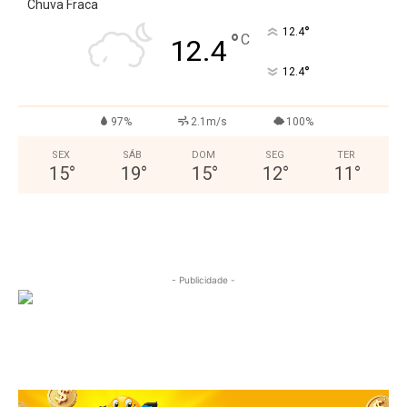
Chuva Fraca
°
12.4
°
C
12.4
°
12.4
97%
2.1m/s
100%
SEX
SÁB
DOM
SEG
TER
15
°
19
°
15
°
12
°
11
°
- Publicidade -