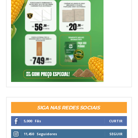
SIGA NAS REDES SOCIAIS
5,000
Fãs
CURTIR
11,450
Seguidores
SEGUIR