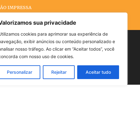
ÃO IMPRESSA
Valorizamos sua privacidade
Utilizamos cookies para aprimorar sua experiência de
navegação, exibir anúncios ou conteúdo personalizado e
Buscar
analisar nosso tráfego. Ao clicar em “Aceitar todos”, você
concorda com nosso uso de cookies.
Personalizar
Rejeitar
Aceitar tudo
POLÍTICA
CLIMA
ECONOMIA