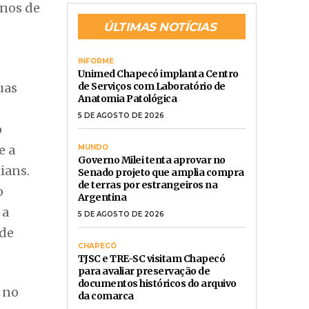
anos de
ÚLTIMAS NOTÍCIAS
INFORME
Unimed Chapecó implanta Centro
uas
de Serviços com Laboratório de
Anatomia Patológica
5 DE AGOSTO DE 2026
o
e a
MUNDO
Governo Milei tenta aprovar no
ians.
Senado projeto que amplia compra
de terras por estrangeiros na
o
Argentina
 a
5 DE AGOSTO DE 2026
 de
CHAPECÓ
TJSC e TRE-SC visitam Chapecó
para avaliar preservação de
documentos históricos do arquivo
 no
da comarca