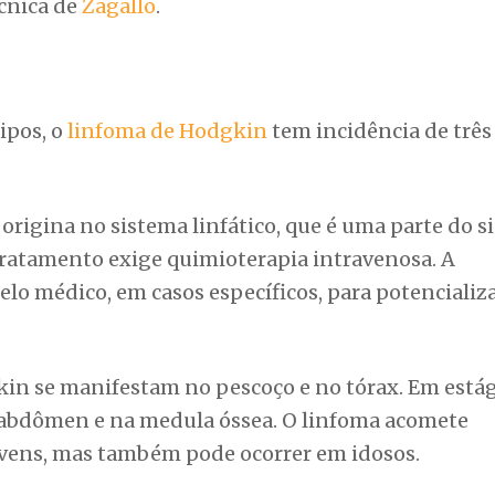
écnica de
Zagallo
.
ipos, o
linfoma de Hodgkin
tem incidência de três
origina no sistema linfático, que é uma parte do s
tratamento exige quimioterapia intravenosa. A
lo médico, em casos específicos, para potencializa
kin se manifestam no pescoço e no tórax. Em está
 abdômen e na medula óssea. O linfoma acomete
ovens, mas também pode ocorrer em idosos.