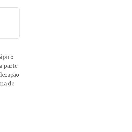
ápico
a parte
ederação
ina de