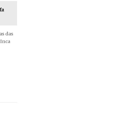
fa
as das
 Inca