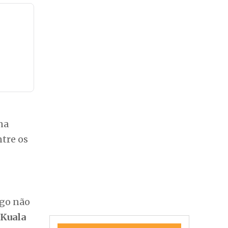
na
ntre os
ogo não
Kuala