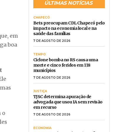
ÚLTIMAS NOTÍCIAS
CHAPECÓ
Bets preocupam CDL Chapecó pelo
impacto na economia local e na
saúde das famílias
que, em
7 DE AGOSTO DE 2026
iga boa
TEMPO
Ciclone bomba no RS causa uma
morte e cinco feridos em 118
t
municípios
Ele
7 DE AGOSTO DE 2026
imas
JUSTIÇA
TJSC determina apuração de
advogada que usou IA sem revisão
em recurso
 o
7 DE AGOSTO DE 2026
les
ECONOMIA