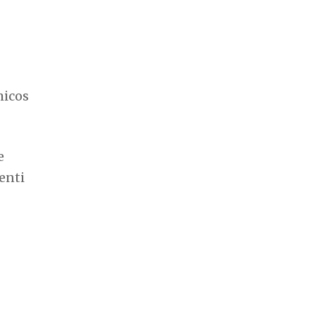
micos
e
enti