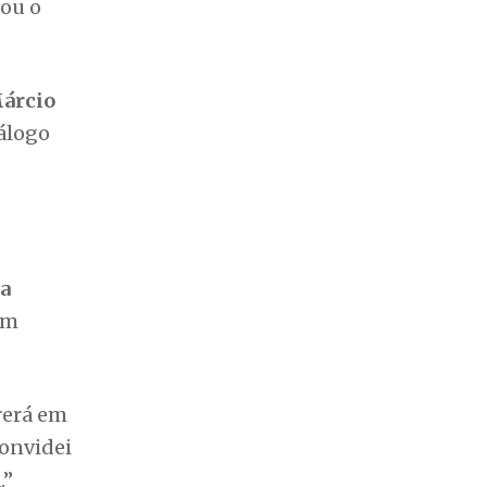
cou o
árcio
iálogo
a
em
rerá em
Convidei
.”