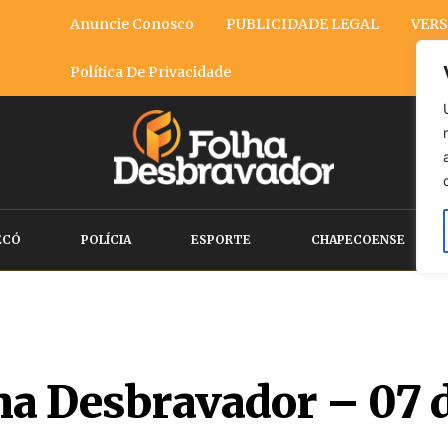
Anuncie Conosco
PUBLICIDADE LEGAL
VERS
Política De Privacidade
ECÓ
POLÍCIA
ESPORTE
CHAPECOENSE
lha Desbravador – 07