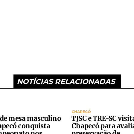
NOTÍCIAS RELACIONADAS
CHAPECÓ
 de mesa masculino
TJSC e TRE-SC visi
apecó conquista
Chapecó para avali
mpeonato nos
preservação de