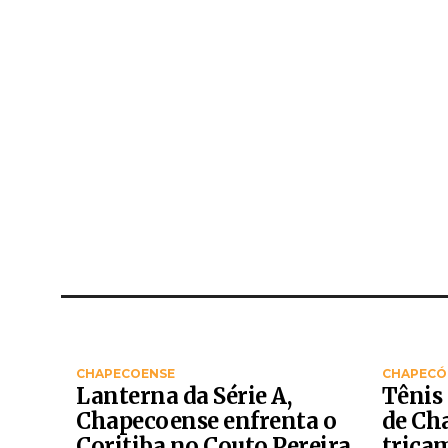
CHAPECOENSE
CHAPECÓ
Lanterna da Série A,
Tênis
Chapecoense enfrenta o
de Ch
Coritiba no Couto Pereira
trica