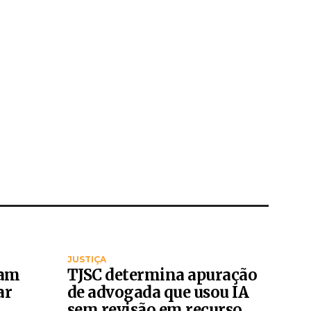
JUSTIÇA
tam
TJSC determina apuração
ar
de advogada que usou IA
sem revisão em recurso