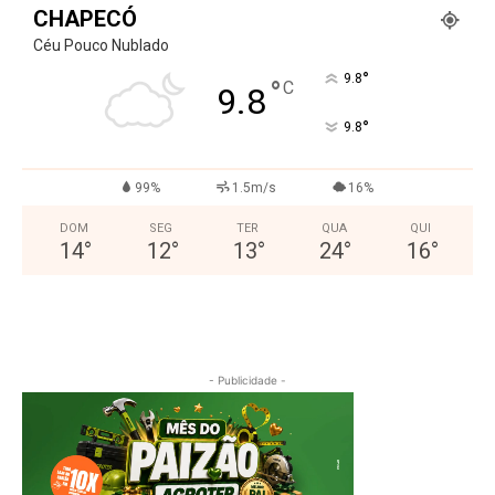
CHAPECÓ
Céu Pouco Nublado
°
9.8
°
C
9.8
°
9.8
99%
1.5m/s
16%
DOM
SEG
TER
QUA
QUI
14
°
12
°
13
°
24
°
16
°
- Publicidade -