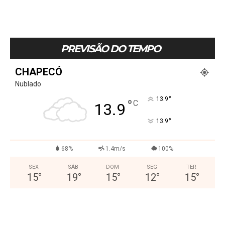
PREVISÃO DO TEMPO
CHAPECÓ
Nublado
°
13.9
°
C
13.9
°
13.9
68%
1.4m/s
100%
SEX
SÁB
DOM
SEG
TER
15
°
19
°
15
°
12
°
15
°