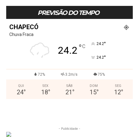
PREVISÃO DO TEMPO
CHAPECÓ
Chuva Fraca
°
24.2
°
C
24.2
°
24.2
72%
3.2m/s
75%
QUI
SEX
SÁB
DOM
SEG
24
°
18
°
21
°
15
°
12
°
- Publicidade -