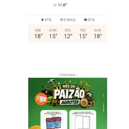
°
11.8
97%
0.9m/s
51%
SÁB
DOM
SEG
TER
QUA
18
°
15
°
12
°
15
°
18
°
- Publicidade -