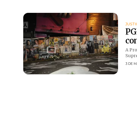
JUSTI
PG
con
A Pro
Supre
3 DE M