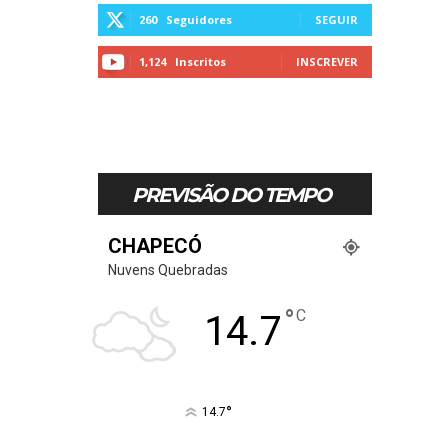
260
Seguidores
SEGUIR
1,124
Inscritos
INSCREVER
PREVISÃO DO TEMPO
CHAPECÓ
Nuvens Quebradas
°
C
14.7
°
14.7