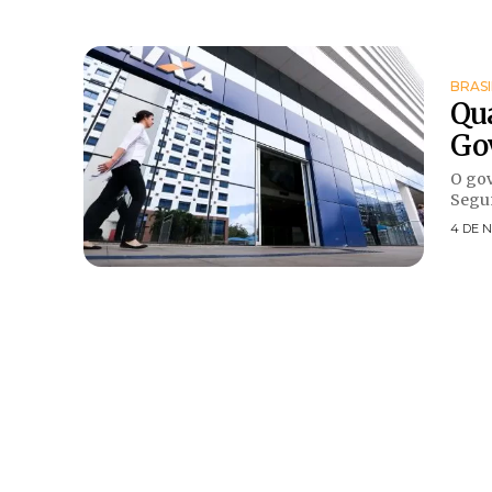
BRASI
Qua
Gov
O gov
Segun
4 DE 