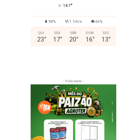
°
14.7
98%
1.1m/s
66%
QUI
SEX
SÁB
DOM
SEG
23
°
17
°
20
°
16
°
13
°
- Publicidade -