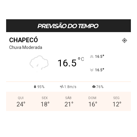
PREVISÃO DO TEMPO
CHAPECÓ
Chuva Moderada
°
16.5
°
C
16.5
°
16.5
95%
1.8m/s
76%
QUI
SEX
SÁB
DOM
SEG
24
°
18
°
21
°
16
°
12
°