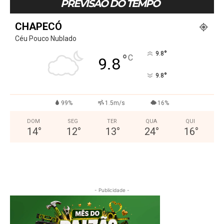
PREVISÃO DO TEMPO
CHAPECÓ
Céu Pouco Nublado
°
9.8
°
C
9.8
°
9.8
99%
1.5m/s
16%
DOM
SEG
TER
QUA
QUI
14
°
12
°
13
°
24
°
16
°
- Publicidade -