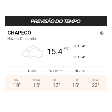
PREVISÃO DO TEMPO
CHAPECÓ
Nuvens Quebradas
°
15.4
°
C
15.4
°
15.4
95%
1.8m/s
72%
SÁB
DOM
SEG
TER
QUA
18
°
15
°
12
°
15
°
23
°