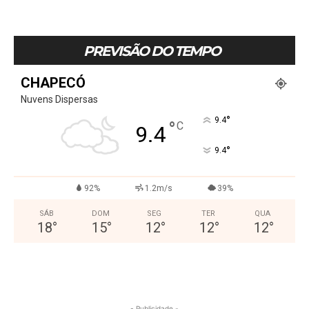
PREVISÃO DO TEMPO
CHAPECÓ
Nuvens Dispersas
°
9.4
°
C
9.4
°
9.4
92%
1.2m/s
39%
SÁB
DOM
SEG
TER
QUA
18
°
15
°
12
°
12
°
12
°
- Publicidade -