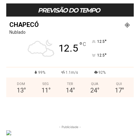
PREVISÃO DO TEMPO
CHAPECÓ
Nublado
°
12.5
°
C
12.5
°
12.5
99%
1.1m/s
92%
DOM
SEG
TER
QUA
QUI
13
°
11
°
14
°
24
°
17
°
- Publicidade -