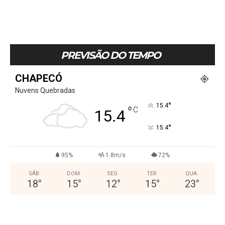
PREVISÃO DO TEMPO
CHAPECÓ
Nuvens Quebradas
°
15.4
°
C
15.4
°
15.4
95%
1.8m/s
72%
SÁB
DOM
SEG
TER
QUA
18
°
15
°
12
°
15
°
23
°