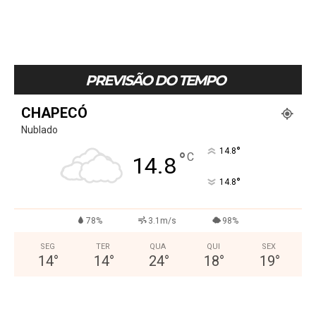
PREVISÃO DO TEMPO
CHAPECÓ
Nublado
°
14.8
°
C
14.8
°
14.8
78%
3.1m/s
98%
SEG
TER
QUA
QUI
SEX
14
°
14
°
24
°
18
°
19
°