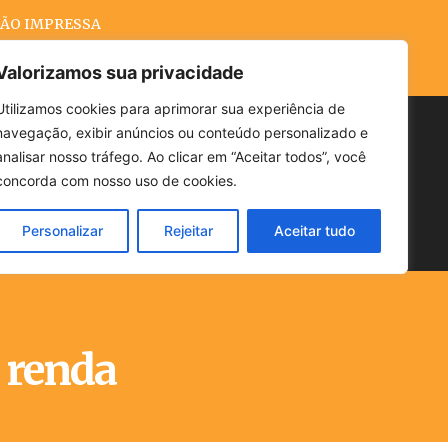
ÃO IMPRESSA
Valorizamos sua privacidade
Utilizamos cookies para aprimorar sua experiência de
navegação, exibir anúncios ou conteúdo personalizado e
Buscar
analisar nosso tráfego. Ao clicar em “Aceitar todos”, você
concorda com nosso uso de cookies.
Personalizar
Rejeitar
Aceitar tudo
POLÍTICA
CLIMA
ECONOMIA
e renda