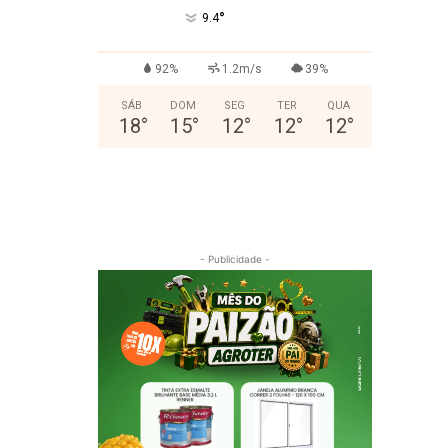
°
9.4
92%
1.2m/s
39%
SÁB
DOM
SEG
TER
QUA
18
°
15
°
12
°
12
°
12
°
- Publicidade -