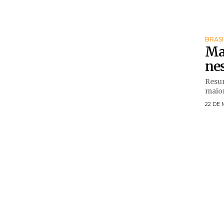
BRASI
Mai
nes
Resum
maior.
22 DE 