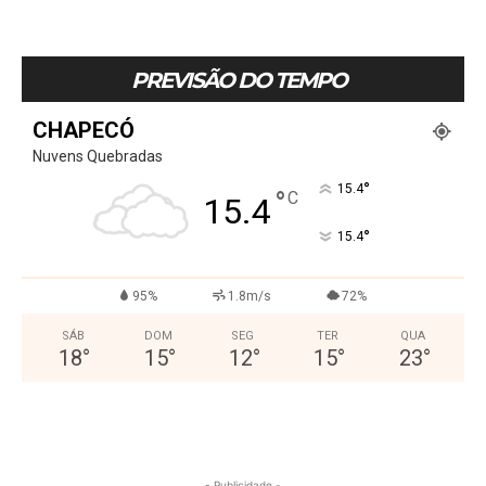
PREVISÃO DO TEMPO
CHAPECÓ
Nuvens Quebradas
°
15.4
°
C
15.4
°
15.4
95%
1.8m/s
72%
SÁB
DOM
SEG
TER
QUA
18
°
15
°
12
°
15
°
23
°
- Publicidade -