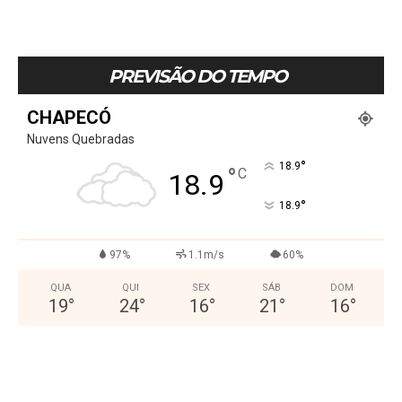
PREVISÃO DO TEMPO
CHAPECÓ
Nuvens Quebradas
°
18.9
°
C
18.9
°
18.9
97%
1.1m/s
60%
QUA
QUI
SEX
SÁB
DOM
19
°
24
°
16
°
21
°
16
°