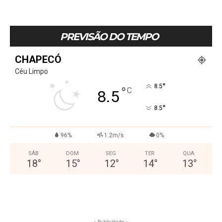
PREVISÃO DO TEMPO
CHAPECÓ
Céu Limpo
°
8.5
°
C
8.5
°
8.5
96%
1.2m/s
0%
SÁB
DOM
SEG
TER
QUA
18
°
15
°
12
°
14
°
13
°
- Publicidade -