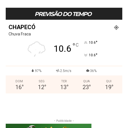
PREVISÃO DO TEMPO
CHAPECÓ
Chuva Fraca
°
10.6
°
C
10.6
°
10.6
97%
2.5m/s
36%
DOM
SEG
TER
QUA
QUI
16
°
12
°
13
°
23
°
19
°
- Publicidade -