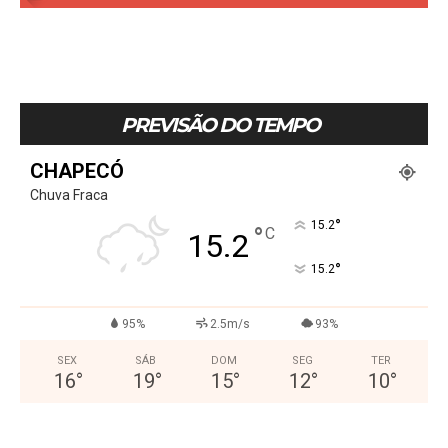
PREVISÃO DO TEMPO
CHAPECÓ
Chuva Fraca
°
15.2
°
C
15.2
°
15.2
95%
2.5m/s
93%
SEX
SÁB
DOM
SEG
TER
16
°
19
°
15
°
12
°
10
°