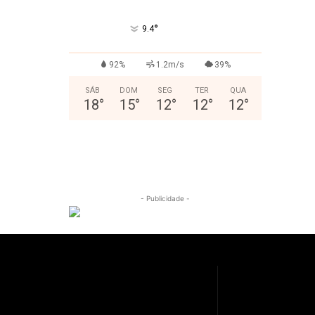
°
9.4
92%
1.2m/s
39%
SÁB
DOM
SEG
TER
QUA
18
°
15
°
12
°
12
°
12
°
- Publicidade -