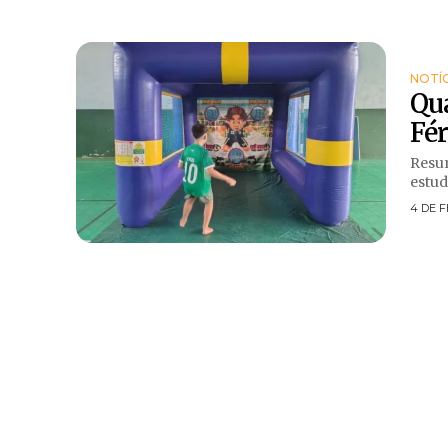
NOTÍ
Qua
Fér
Resumo O projeto municipal promove inclusão soc
estud
4 DE F