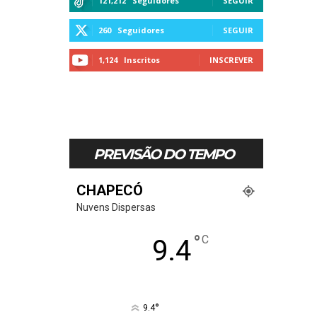
121,212
Seguidores
SEGUIR
260
Seguidores
SEGUIR
1,124
Inscritos
INSCREVER
PREVISÃO DO TEMPO
CHAPECÓ
Nuvens Dispersas
°
C
9.4
°
9.4