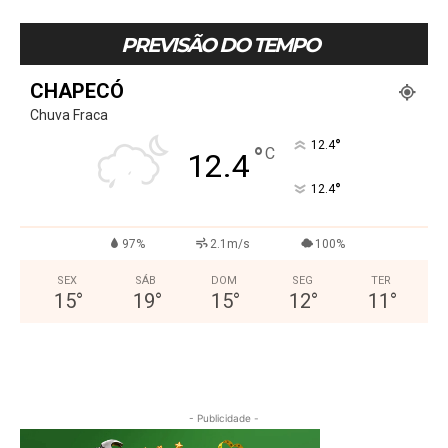
PREVISÃO DO TEMPO
CHAPECÓ
Chuva Fraca
°
12.4
°
C
12.4
°
12.4
97%
2.1m/s
100%
SEX
SÁB
DOM
SEG
TER
15
°
19
°
15
°
12
°
11
°
- Publicidade -