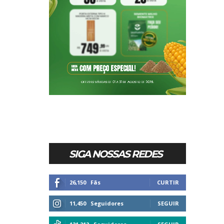
SIGA NOSSAS REDES
26,150
Fãs
CURTIR
11,450
Seguidores
SEGUIR