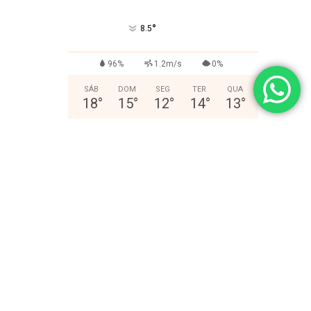
°
8.5
96%
1.2m/s
0%
SÁB
DOM
SEG
TER
QUA
18
°
15
°
12
°
14
°
13
°
- Publicidade -