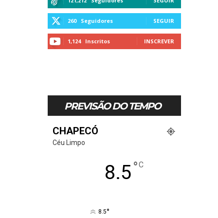
121,212
Seguidores
SEGUIR
260
Seguidores
SEGUIR
1,124
Inscritos
INSCREVER
PREVISÃO DO TEMPO
CHAPECÓ
Céu Limpo
°
C
8.5
°
8.5