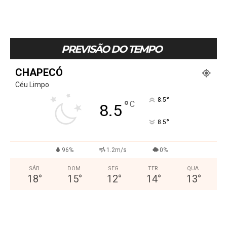
PREVISÃO DO TEMPO
CHAPECÓ
Céu Limpo
°
8.5
°
C
8.5
°
8.5
96%
1.2m/s
0%
SÁB
DOM
SEG
TER
QUA
18
°
15
°
12
°
14
°
13
°