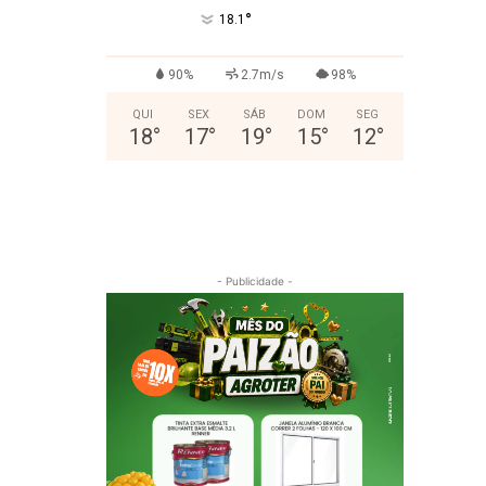
°
18.1
90%
2.7m/s
98%
QUI
SEX
SÁB
DOM
SEG
18
°
17
°
19
°
15
°
12
°
- Publicidade -