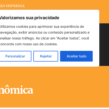
ÃO IMPRESSA
Valorizamos sua privacidade
Utilizamos cookies para aprimorar sua experiência de
navegação, exibir anúncios ou conteúdo personalizado e
Buscar
analisar nosso tráfego. Ao clicar em “Aceitar todos”, você
concorda com nosso uso de cookies.
Personalizar
Rejeitar
Aceitar tudo
POLÍTICA
CLIMA
ECONOMIA
onômica