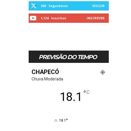
260
Seguidores
SEGUIR
1,124
Inscritos
INSCREVER
PREVISÃO DO TEMPO
CHAPECÓ
Chuva Moderada
°
C
18.1
°
18.1