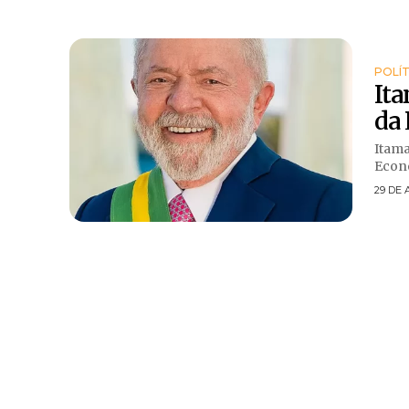
POLÍT
Ita
da 
Itama
Econ
29 DE 