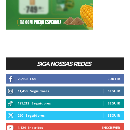
SIGA NOSSAS REDES
26,150
Fãs
CURTIR
11,450
Seguidores
SEGUIR
121,212
Seguidores
SEGUIR
260
Seguidores
SEGUIR
1,124
Inscritos
INSCREVER