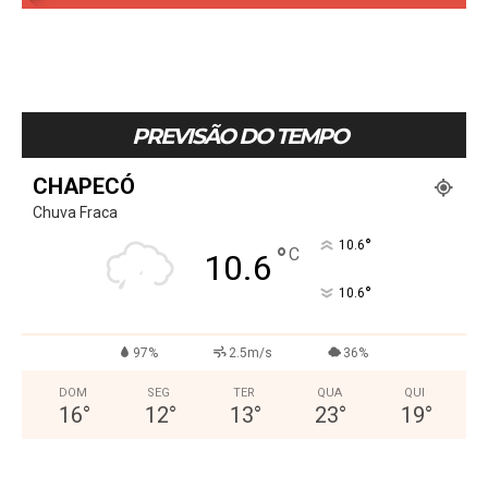
PREVISÃO DO TEMPO
CHAPECÓ
Chuva Fraca
°
10.6
°
C
10.6
°
10.6
97%
2.5m/s
36%
DOM
SEG
TER
QUA
QUI
16
°
12
°
13
°
23
°
19
°