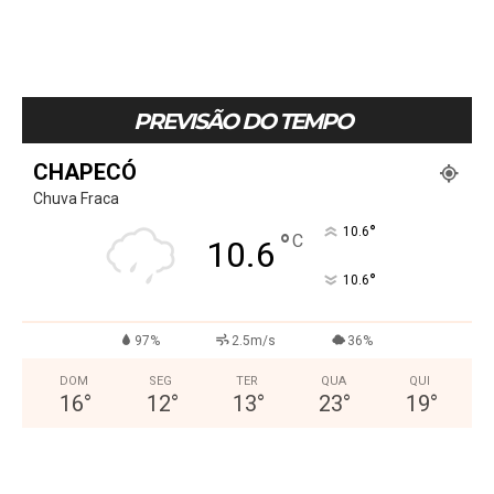
PREVISÃO DO TEMPO
CHAPECÓ
Chuva Fraca
°
10.6
°
C
10.6
°
10.6
97%
2.5m/s
36%
DOM
SEG
TER
QUA
QUI
16
°
12
°
13
°
23
°
19
°