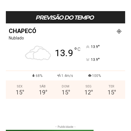
PREVISÃO DO TEMPO
CHAPECÓ
Nublado
°
13.9
°
C
13.9
°
13.9
68%
1.4m/s
100%
SEX
SÁB
DOM
SEG
TER
15
°
19
°
15
°
12
°
15
°
- Publicidade -