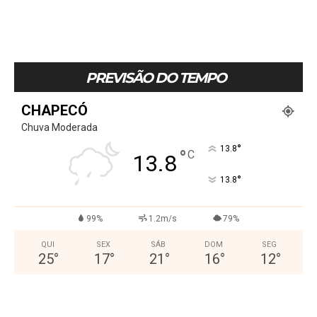
PREVISÃO DO TEMPO
CHAPECÓ
Chuva Moderada
°
13.8
°
C
13.8
°
13.8
99%
1.2m/s
79%
QUI
SEX
SÁB
DOM
SEG
25
°
17
°
21
°
16
°
12
°