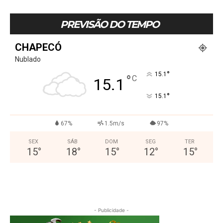
PREVISÃO DO TEMPO
CHAPECÓ
Nublado
°
15.1
°
C
15.1
°
15.1
67%
1.5m/s
97%
SEX
SÁB
DOM
SEG
TER
15
°
18
°
15
°
12
°
15
°
- Publicidade -