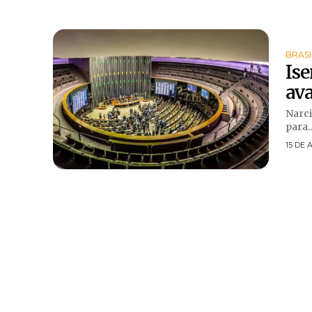
BRASI
Ise
av
Narciso Bar
para..
15 DE 