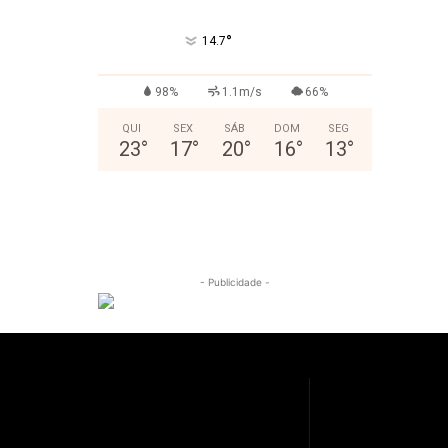
°
14.7
98%
1.1m/s
66%
QUI
SEX
SÁB
DOM
SEG
23
°
17
°
20
°
16
°
13
°
- Publicidade -