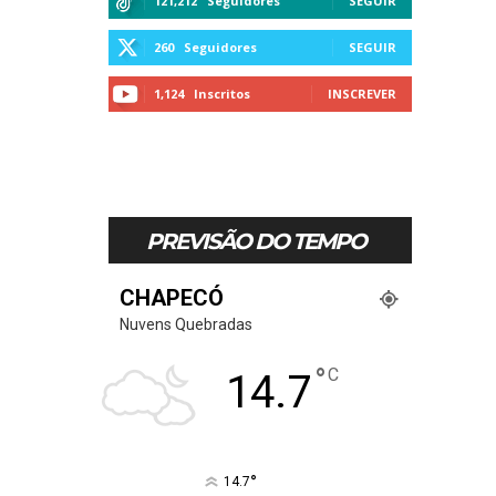
121,212
Seguidores
SEGUIR
260
Seguidores
SEGUIR
1,124
Inscritos
INSCREVER
PREVISÃO DO TEMPO
CHAPECÓ
Nuvens Quebradas
°
C
14.7
°
14.7