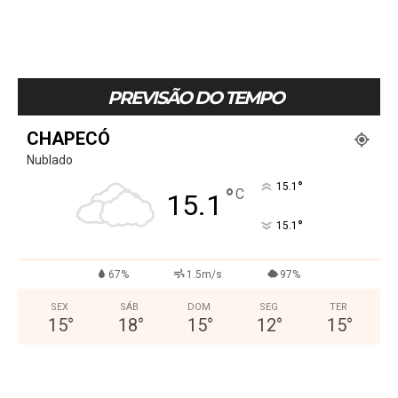
PREVISÃO DO TEMPO
CHAPECÓ
Nublado
°
15.1
°
C
15.1
°
15.1
67%
1.5m/s
97%
SEX
SÁB
DOM
SEG
TER
15
°
18
°
15
°
12
°
15
°