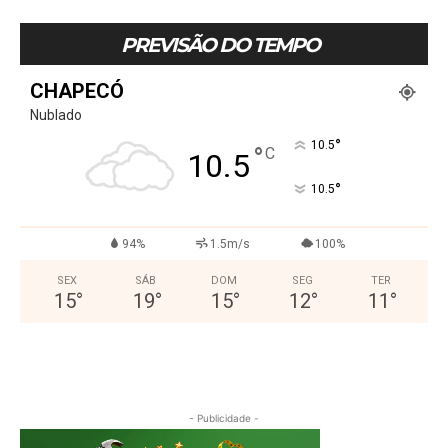
PREVISÃO DO TEMPO
CHAPECÓ
Nublado
°
10.5
°
C
10.5
°
10.5
94%
1.5m/s
100%
SEX
SÁB
DOM
SEG
TER
15
°
19
°
15
°
12
°
11
°
- Publicidade -