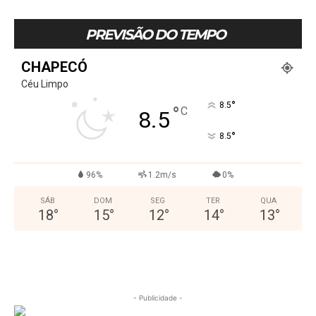
PREVISÃO DO TEMPO
CHAPECÓ
Céu Limpo
°
8.5
°
C
8.5
°
8.5
96%
1.2m/s
0%
SÁB
DOM
SEG
TER
QUA
18
°
15
°
12
°
14
°
13
°
- Publicidade -