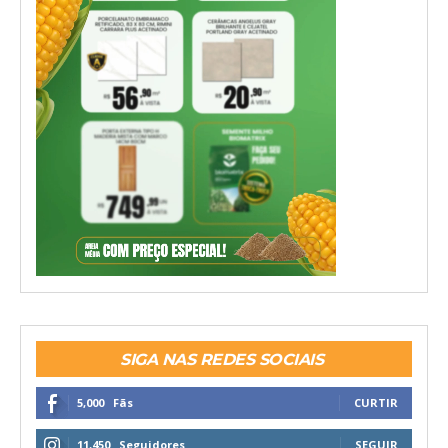
SIGA NAS REDES SOCIAIS
5,000
Fãs
CURTIR
11,450
Seguidores
SEGUIR