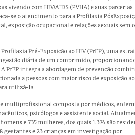
o. A PrEP integra a abordagem de prevenção combi
cionada a pessoas com maior risco de exposição ao
a utilizá-la.
e multiprofissional composta por médicos, enferm
acêuticos, psicólogos e assistente social. Atualme
homens e 735 mulheres, dos quais 1.374 são reside
 gestantes e 23 crianças em investigação por
essoas vivendo com HIV/AIDS é realizado de forma
nça e eliminando preconceitos e discriminação. 
nto e proporcionar qualidade de vida.
 preferem parto normal no início da gravidez
es de saúde de