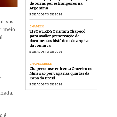
CHAPECOENSE
Chapecoense enfrenta Cruzeiro no
Mineirão por vaga nas quartas da
o
Copa do Brasil
5 DE AGOSTO DE 2026
inada.
o é
ção
 uso de
tégia
o