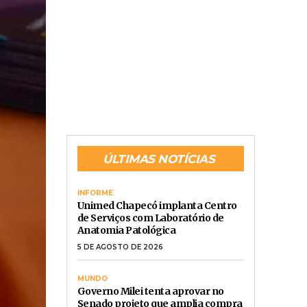
ÚLTIMAS NOTÍCIAS
INFORME
Unimed Chapecó implanta Centro
de Serviços com Laboratório de
Anatomia Patológica
5 DE AGOSTO DE 2026
MUNDO
Governo Milei tenta aprovar no
Senado projeto que amplia compra
de terras por estrangeiros na
Argentina
5 DE AGOSTO DE 2026
ativas
CHAPECÓ
or meio
TJSC e TRE-SC visitam Chapecó
para avaliar preservação de
al
documentos históricos do arquivo
da comarca
5 DE AGOSTO DE 2026