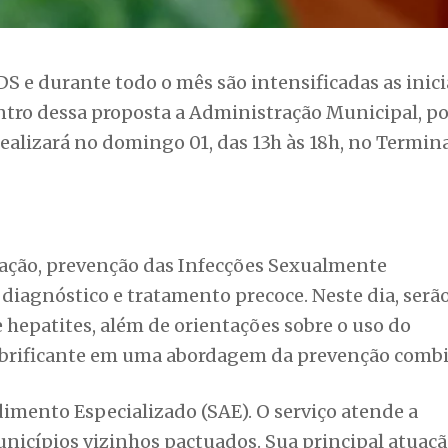
zação, prevenção das Infecções Sexualmente
iagnóstico e tratamento precoce. Neste dia, serã
 e hepatites, além de orientações sobre o uso do
lubrificante em uma abordagem da prevenção comb
dimento Especializado (SAE). O serviço atende a
nicípios vizinhos pactuados. Sua principal atuaçã
as vivendo com HIV/AIDS (PVHA) e suas parcerias
staca-se o atendimento para a Profilaxia PósExposi
ual, exposição ocupacional e relações sexuais sem o
Profilaxia Pré-Exposição ao HIV (PrEP), uma estra
ingestão diária de um comprimido, proporcionand