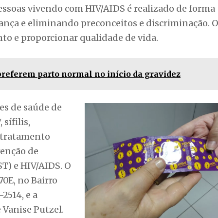
sífilis,
e tratamento
venção de
T) e HIV/AIDS. O
70E, no Bairro
-2514, e a
 Vanise Putzel.
brado em 1º de dezembro, foi instituído em 1987 p
 com a Organização das Nações Unidas (ONU). A d
 sobre a AIDS, promovendo o entendimento da doen
criminação, além de desconstruir concepções equi