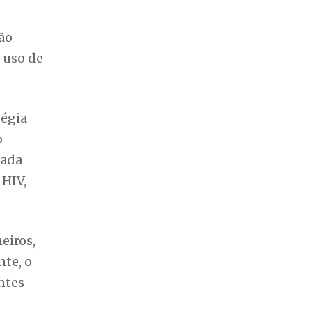
nada
 HIV,
eiros,
nte, o
ntes
O