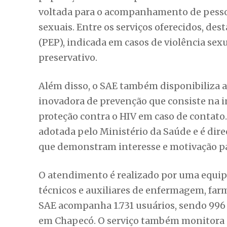
proteção contra o HIV em caso de contat
adotada pelo Ministério da Saúde e é dire
que demonstram interesse e motivação par
O atendimento é realizado por uma equip
técnicos e auxiliares de enfermagem, farm
SAE acompanha 1.731 usuários, sendo 996 
em Chapecó. O serviço também monitora 8
transmissão vertical. O atendimento às p
humanizada, promovendo respeito, confia
objetivo é incentivar a adesão ao tratame
LEIA TAMBÉM
7 em cada 10 brasileiras
Além disso, tanto o SAE quanto às unidad