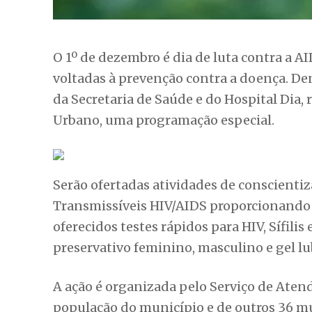
Serão ofertadas atividades de conscienti
Transmissíveis HIV/AIDS proporcionando d
oferecidos testes rápidos para HIV, Sífilis
preservativo feminino, masculino e gel 
A ação é organizada pelo Serviço de Aten
população do município e de outros 36 mu
voltada para o acompanhamento de pesso
sexuais. Entre os serviços oferecidos, de
(PEP), indicada em casos de violência sex
preservativo.
Além disso, o SAE também disponibiliza a 
inovadora de prevenção que consiste na 