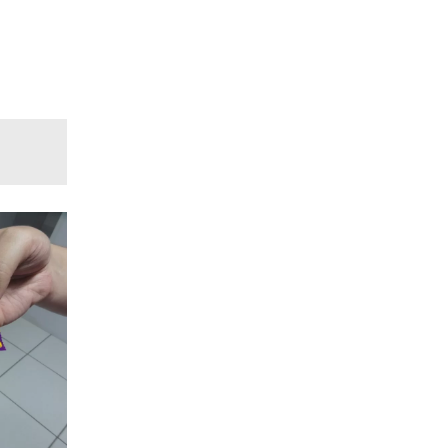
ela
ata tem
ça, a
vocadas