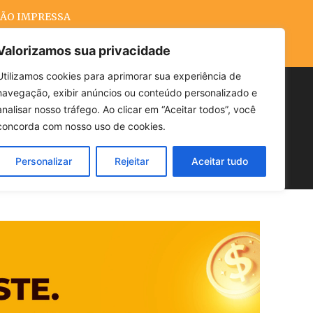
ÃO IMPRESSA
Valorizamos sua privacidade
Utilizamos cookies para aprimorar sua experiência de
navegação, exibir anúncios ou conteúdo personalizado e
Buscar
analisar nosso tráfego. Ao clicar em “Aceitar todos”, você
concorda com nosso uso de cookies.
Personalizar
Rejeitar
Aceitar tudo
POLÍTICA
CLIMA
ECONOMIA
á atendimento