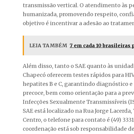
Chapecó oferecem testes rápidos para HIV, 
hepatites B e C, garantindo diagnóstico 
precoce, bem como orientação para a pre
Infecções Sexualmente Transmissíveis (IS
SAE está localizado na Rua Jorge Lacerda, 
Centro, o telefone para contato é (49) 3331
coordenação está sob responsabilidade de
Saiba mais
O Dia Mundial de Luta contra a AIDS, cele
Assembleia Mundial de Saúde em parceria
como objetivo conscientizar a população
prevenção, a redução do estigma e da dis
relacionadas ao diagnóstico do HIV.