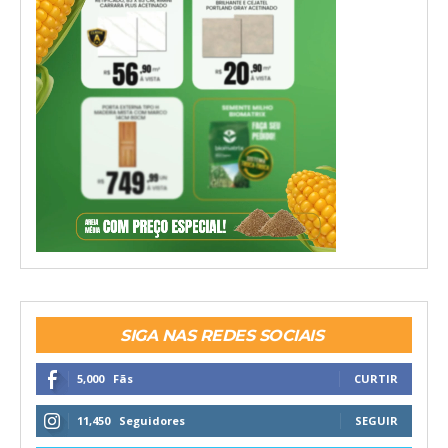
SIGA NAS REDES SOCIAIS
5,000
Fãs
CURTIR
11,450
Seguidores
SEGUIR