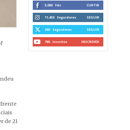
5,000
Fãs
CURTIR
11,450
Seguidores
SEGUIR
260
Seguidores
SEGUIR
760
Inscritos
INSCREVER
M
tendeu
frente
ciais
r de 21