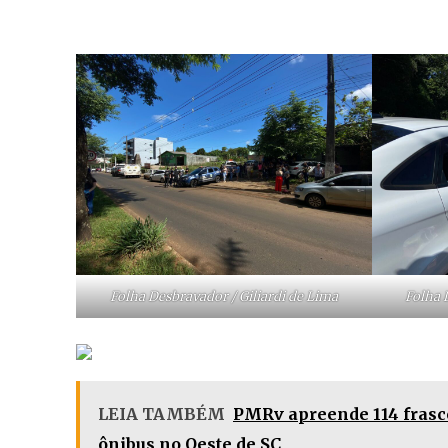
Folha Desbravador / Giliardi de Lima
Folha 
LEIA TAMBÉM
PMRv apreende 114 frasc
ônibus no Oeste de SC