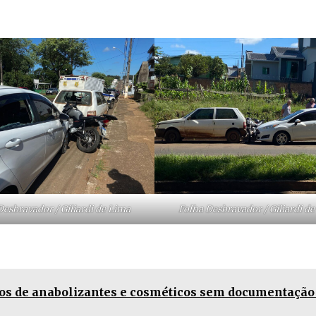
Desbravador / Giliardi de Lima
Folha Desbravador / Giliardi d
os de anabolizantes e cosméticos sem documentaçã