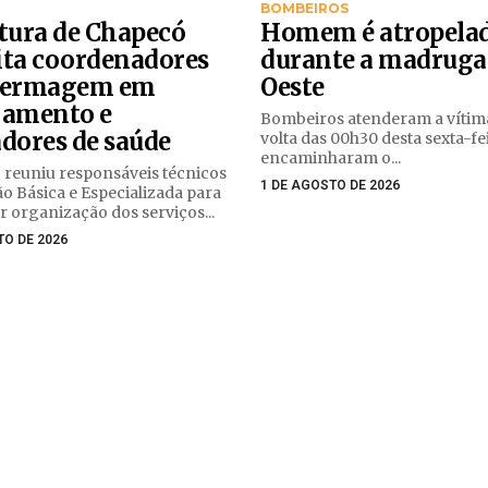
BOMBEIROS
itura de Chapecó
Homem é atropela
ita coordenadores
durante a madruga
fermagem em
Oeste
jamento e
Bombeiros atenderam a vítim
adores de saúde
volta das 00h30 desta sexta-fei
encaminharam o...
 reuniu responsáveis técnicos
1 DE AGOSTO DE 2026
o Básica e Especializada para
 organização dos serviços...
TO DE 2026