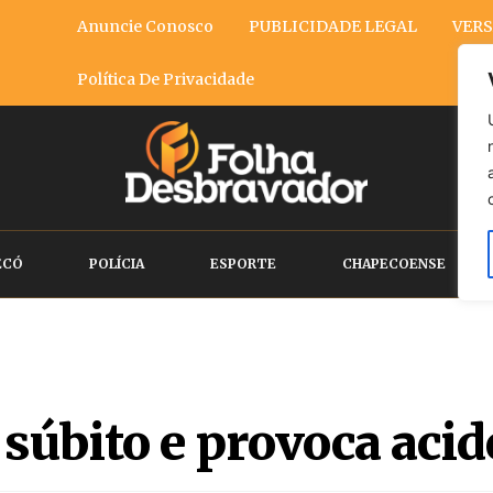
Anuncie Conosco
PUBLICIDADE LEGAL
VERS
Política De Privacidade
ECÓ
POLÍCIA
ESPORTE
CHAPECOENSE
súbito e provoca aci