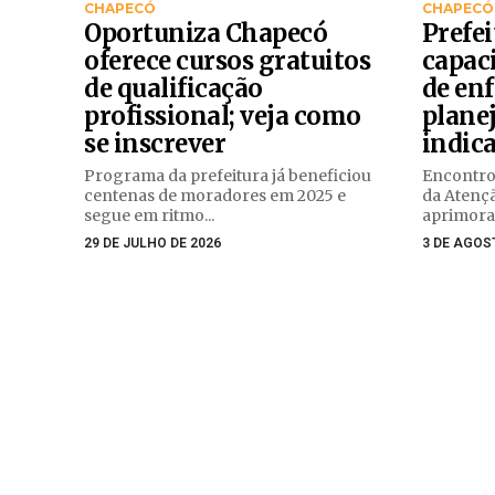
CHAPECÓ
CHAPECÓ
Oportuniza Chapecó
Prefe
oferece cursos gratuitos
capac
de qualificação
de en
profissional; veja como
plane
se inscrever
indic
Programa da prefeitura já beneficiou
Encontro
centenas de moradores em 2025 e
da Atençã
segue em ritmo...
aprimorar
29 DE JULHO DE 2026
3 DE AGOS