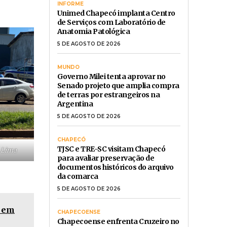
INFORME
Unimed Chapecó implanta Centro
de Serviços com Laboratório de
Anatomia Patológica
5 DE AGOSTO DE 2026
MUNDO
Governo Milei tenta aprovar no
Senado projeto que amplia compra
de terras por estrangeiros na
Argentina
5 DE AGOSTO DE 2026
CHAPECÓ
TJSC e TRE-SC visitam Chapecó
e Lima
para avaliar preservação de
documentos históricos do arquivo
da comarca
5 DE AGOSTO DE 2026
o em
CHAPECOENSE
Chapecoense enfrenta Cruzeiro no