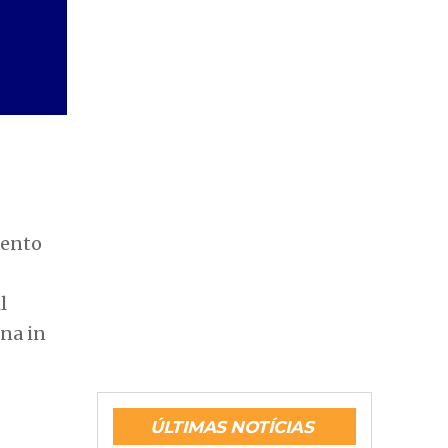
mento
l
ína in
ÚLTIMAS NOTÍCIAS