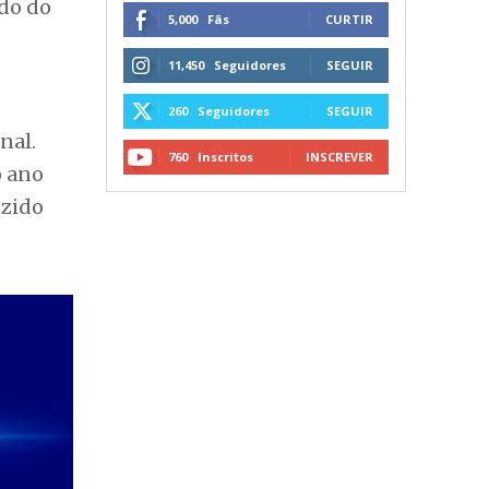
ado do
5,000
Fãs
CURTIR
11,450
Seguidores
SEGUIR
260
Seguidores
SEGUIR
nal.
760
Inscritos
INSCREVER
o ano
uzido