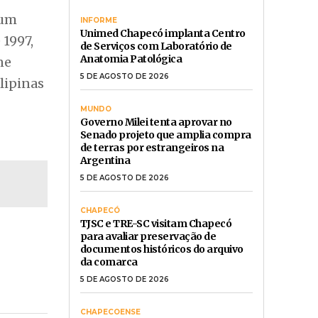
 um
INFORME
Unimed Chapecó implanta Centro
1997,
de Serviços com Laboratório de
Anatomia Patológica
ne
5 DE AGOSTO DE 2026
lipinas
MUNDO
Governo Milei tenta aprovar no
Senado projeto que amplia compra
de terras por estrangeiros na
Argentina
5 DE AGOSTO DE 2026
CHAPECÓ
TJSC e TRE-SC visitam Chapecó
para avaliar preservação de
documentos históricos do arquivo
da comarca
5 DE AGOSTO DE 2026
CHAPECOENSE