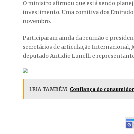
país árabe. As principais áreas apresenta
ampliação da malha estadual de ferrovias.
“A reunião foi muito produtiva e estou co
fazendo várias perguntas. Apontei a ele 
investimentos na área de infraestrutura. 
ferrovias para o transporte de cargas do O
O ministro afirmou que está sendo plane
investimento. Uma comitiva dos Emirados
novembro.
Participaram ainda da reunião o presiden
secretários de articulação Internacional, 
deputado Antidio Lunelli e representante