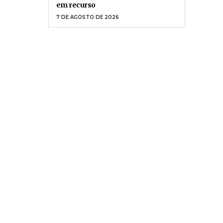
7 DE AGOSTO DE 2026
TEMPO
Ciclone bomba em 118 municípios
do RS causa morte e deixa cinco
feridos
7 DE AGOSTO DE 2026
JUSTIÇA
TJSC determina apuração de
advogada que usou IA sem revisão
em recurso
7 DE AGOSTO DE 2026