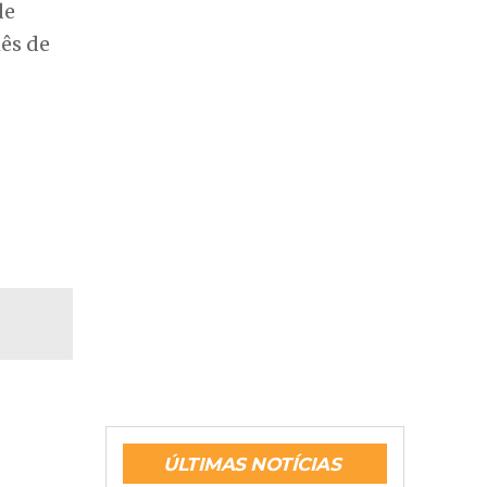
al, na
ssado,
e
de
ês de