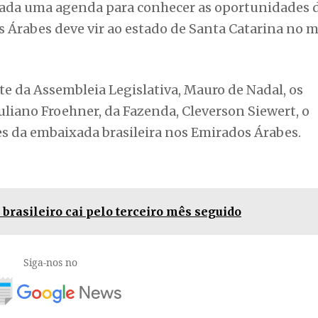
das são investimentos nos portos de SC e, em especi
nfiante. O ministro se demonstrou bastante intere
a necessidade da parceria com os Emirados para
Falei da necessidade de investirmos nos projetos d
este aos portos”, explicou o governador.
jada uma agenda para conhecer as oportunidades 
 Árabes deve vir ao estado de Santa Catarina no m
te da Assembleia Legislativa, Mauro de Nadal, os
Juliano Froehner, da Fazenda, Cleverson Siewert, o
s da embaixada brasileira nos Emirados Árabes.