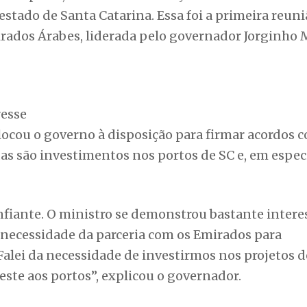
da comitiva catarinense no Ministério do Comércio
fe da pasta, ministro Thani Zeyoud demonstrou in
estado de Santa Catarina. Essa foi a primeira reuni
rados Árabes, liderada pelo governador Jorginho M
resse
olocou o governo à disposição para firmar acordos 