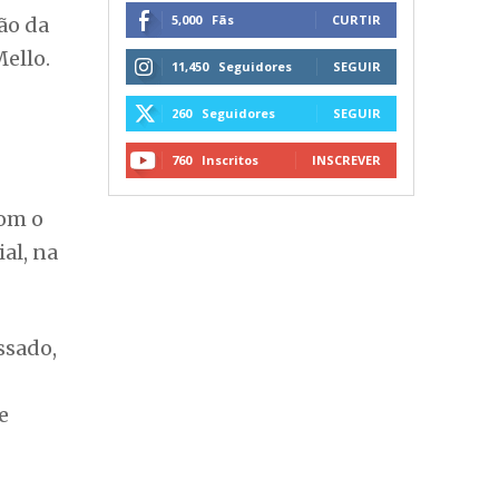
 dos
SIGA NAS REDES SOCIAIS
teresse
5,000
Fãs
CURTIR
ão da
ello.
11,450
Seguidores
SEGUIR
260
Seguidores
SEGUIR
760
Inscritos
INSCREVER
com o