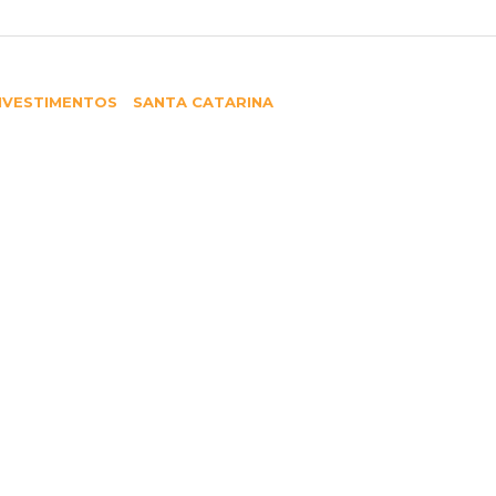
brasileiro cai pelo terceiro mês seguido
Siga-nos no
NVESTIMENTOS
SANTA CATARINA