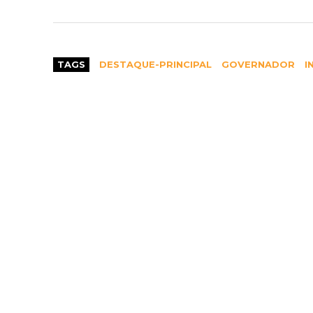
LEIA TAMBÉM
Confiança do consumidor 
TAGS
DESTAQUE-PRINCIPAL
GOVERNADOR
I