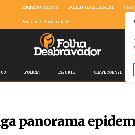
Anuncie Conosco
PUBLICIDADE LEGAL
VERS
Política De Privacidade
ECÓ
POLÍCIA
ESPORTE
CHAPECOENSE
lga panorama epidem