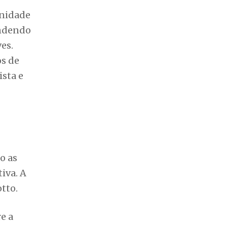
unidade
endendo
ves.
os de
ista e
o as
iva. A
tto.
e a