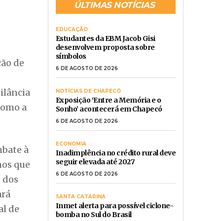
ÚLTIMAS NOTÍCIAS
EDUCAÇÃO
Estudantes da EBM Jacob Gisi
desenvolvem proposta sobre
símbolos
ção de
6 DE AGOSTO DE 2026
ilância
NOTÍCIAS DE CHAPECÓ
Exposição ‘Entre a Memória e o
como a
Sonho’ acontecerá em Chapecó
6 DE AGOSTO DE 2026
ECONOMIA
mbate à
Inadimplência no crédito rural deve
seguir elevada até 2027
mos que
6 DE AGOSTO DE 2026
o dos
ará
SANTA CATARINA
Inmet alerta para possível ciclone-
al de
bomba no Sul do Brasil