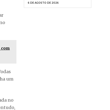
6 DE AGOSTO DE 2026
ar
 no
e com
Todas
nha um
lada no
ontudo,