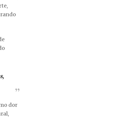
te,
obrando
de
do
s,
omo dor
ral,