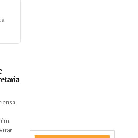
s e
e
retaria
prensa
Além
borar