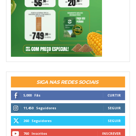
SIGA NAS REDES SOCIAIS
5,000
Fãs
CURTIR
11,450
Seguidores
SEGUIR
260
Seguidores
SEGUIR
760
Inscritos
INSCREVER