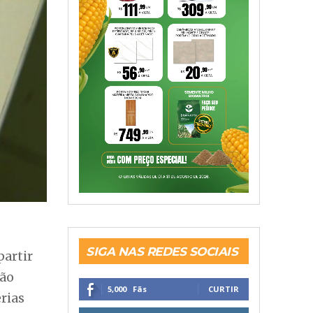
SIGA NAS REDES SOCIAIS
partir
São
5,000
Fãs
CURTIR
rias