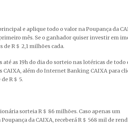
incipal e aplique todo o valor na Poupança da CA
rimeiro mês. Se o ganhador quiser investir em imó
 de R＄ 2,1 milhões cada.
té as 19h do dia do sorteio nas lotéricas de todo o
as CAIXA, além do Internet Banking CAIXA para cl
 de R＄ 5.
ilionária sorteia R＄ 86 milhões. Caso apenas um
 na Poupança da CAIXA, receberá R＄ 568 mil de ren