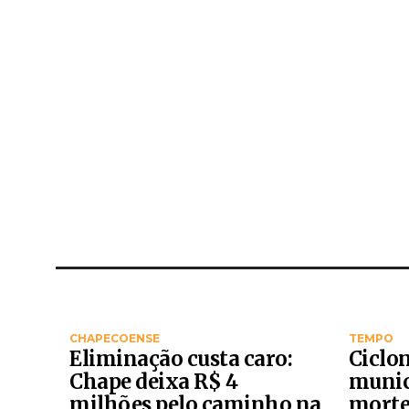
CHAPECOENSE
TEMPO
Eliminação custa caro:
Ciclo
Chape deixa R$ 4
munic
milhões pelo caminho na
morte