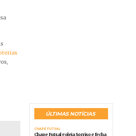
isa
As
oterias
os,
ÚLTIMAS NOTÍCIAS
CHAPE FUTSAL
Chape Futsal goleia Sorriso e fecha