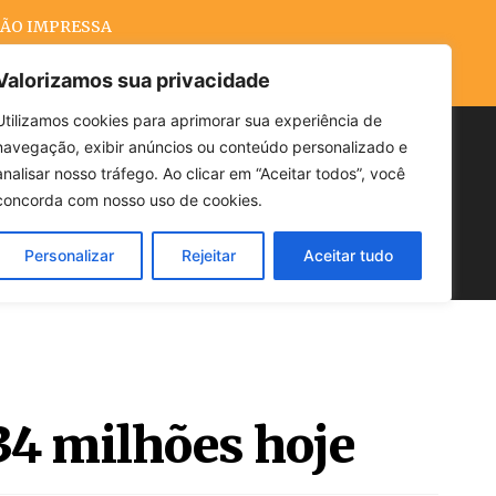
ÃO IMPRESSA
Valorizamos sua privacidade
Utilizamos cookies para aprimorar sua experiência de
navegação, exibir anúncios ou conteúdo personalizado e
Buscar
analisar nosso tráfego. Ao clicar em “Aceitar todos”, você
concorda com nosso uso de cookies.
Personalizar
Rejeitar
Aceitar tudo
POLÍTICA
CLIMA
ECONOMIA
34 milhões hoje