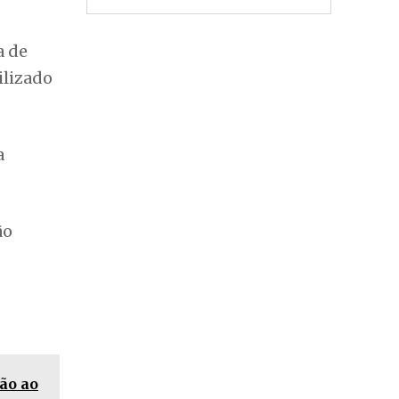
a de
ilizado
a
ão
ão ao