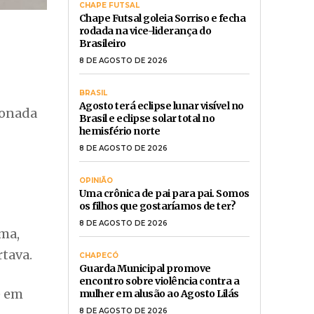
CHAPE FUTSAL
Chape Futsal goleia Sorriso e fecha
rodada na vice-liderança do
Brasileiro
8 DE AGOSTO DE 2026
BRASIL
Agosto terá eclipse lunar visível no
ionada
Brasil e eclipse solar total no
hemisfério norte
8 DE AGOSTO DE 2026
OPINIÃO
Uma crônica de pai para pai. Somos
os filhos que gostaríamos de ter?
8 DE AGOSTO DE 2026
ima,
rtava.
CHAPECÓ
Guarda Municipal promove
encontro sobre violência contra a
e em
mulher em alusão ao Agosto Lilás
8 DE AGOSTO DE 2026