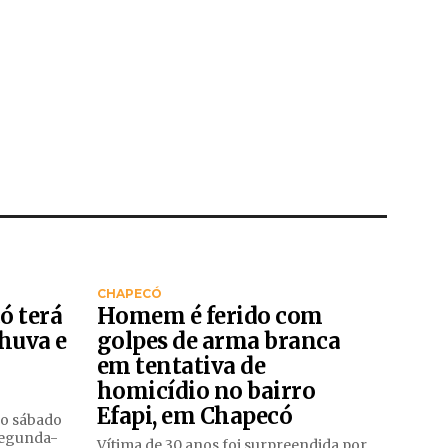
CHAPECÓ
ó terá
Homem é ferido com
chuva e
golpes de arma branca
em tentativa de
homicídio no bairro
Efapi, em Chapecó
no sábado
segunda-
Vítima de 30 anos foi surpreendida por