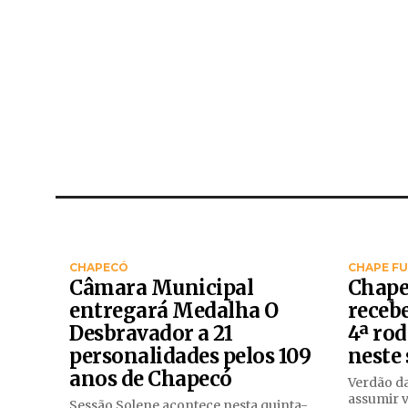
CHAPECÓ
CHAPE F
Câmara Municipal
Chape
entregará Medalha O
receb
Desbravador a 21
4ª rod
personalidades pelos 109
neste 
anos de Chapecó
Verdão da
assumir v
Sessão Solene acontece nesta quinta-