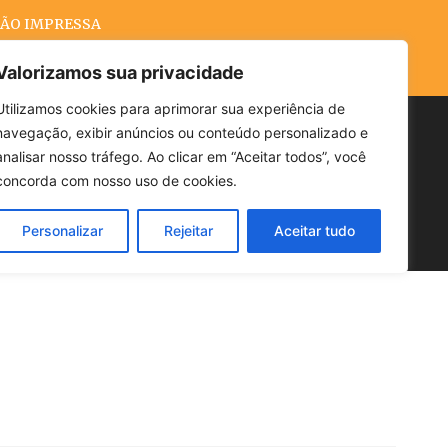
ÃO IMPRESSA
Valorizamos sua privacidade
Utilizamos cookies para aprimorar sua experiência de
navegação, exibir anúncios ou conteúdo personalizado e
Buscar
analisar nosso tráfego. Ao clicar em “Aceitar todos”, você
concorda com nosso uso de cookies.
Personalizar
Rejeitar
Aceitar tudo
POLÍTICA
CLIMA
ECONOMIA