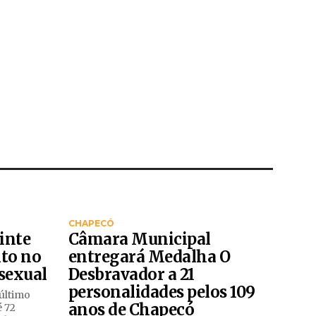
CHAPECÓ
inte
Câmara Municipal
to no
entregará Medalha O
 sexual
Desbravador a 21
personalidades pelos 109
último
anos de Chapecó
é 72