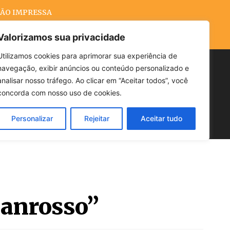
ÃO IMPRESSA
Valorizamos sua privacidade
Utilizamos cookies para aprimorar sua experiência de
navegação, exibir anúncios ou conteúdo personalizado e
Buscar
analisar nosso tráfego. Ao clicar em “Aceitar todos”, você
concorda com nosso uso de cookies.
Personalizar
Rejeitar
Aceitar tudo
POLÍTICA
CLIMA
ECONOMIA
Zanrosso”