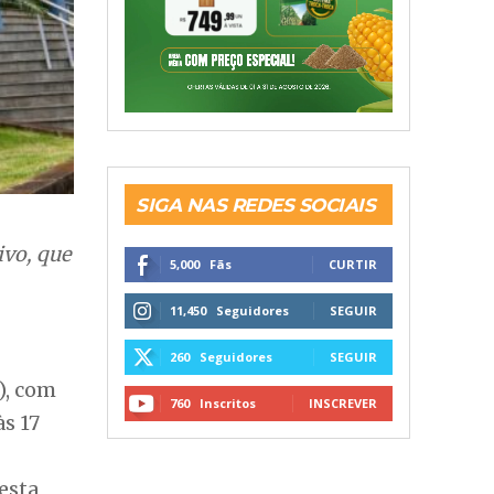
ivo, que
5,000
Fãs
CURTIR
11,450
Seguidores
SEGUIR
260
Seguidores
SEGUIR
), com
760
Inscritos
INSCREVER
às 17
 esta
idência
imeira-
árias em
ção de
 lei