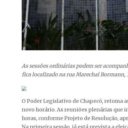
As sessões ordinárias podem ser acompanh
fica localizado na rua Marechal Bormann, 
O Poder Legislativo de Chapecó, retoma as
novo horário. As reuniões plenárias que ini
horas, conforme Projeto de Resolução, a
Na primeira sessão, já está prevista a elei
função ficou vaga em função da posse do 
em janeiro deste ano. A Mesa Diretora ain
secretária e Marcilei Vignatti (PSB), segu
Estão previstas no calendário legislativo,
2024. Além disso, ao longo do ano, os 21
reuniões de trabalho, audiências públicas 
também são proposições discutidas e vot