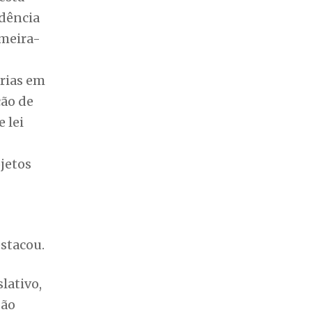
ojetos
stacou.
lativo,
são
ÚLTIMAS NOTÍCIAS