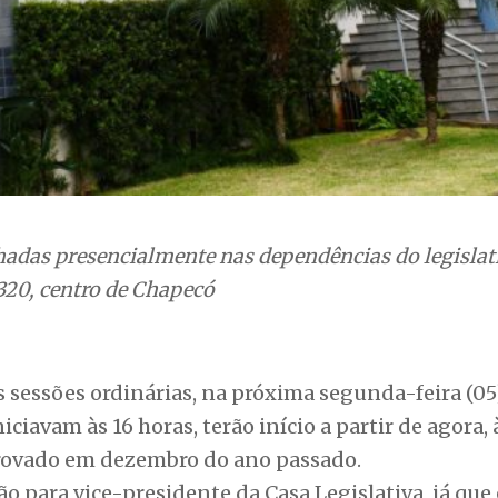
adas presencialmente nas dependências do legislat
320, centro de Chapecó
 sessões ordinárias, na próxima segunda-feira (05
ciavam às 16 horas, terão início a partir de agora, 
provado em dezembro do ano passado.
ção para vice-presidente da Casa Legislativa, já que
vereador André Kovaleski (PL) que assumiu a pres
da é formada pela vereadora Sueli Suttili (PSD) pr
nda-secretária.
 10 sessões por mês, totalizando 110 reuniões plen
 vereadores apresentam requerimentos para realiza
e sessões solenes. Indicações, moções e projetos de
adas em plenário.