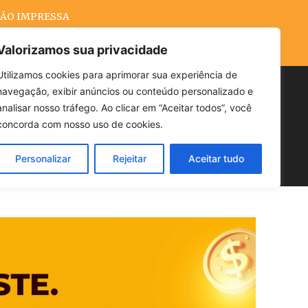
ÃO IMPRESSA
Valorizamos sua privacidade
Utilizamos cookies para aprimorar sua experiência de
navegação, exibir anúncios ou conteúdo personalizado e
Buscar
analisar nosso tráfego. Ao clicar em “Aceitar todos”, você
concorda com nosso uso de cookies.
Personalizar
Rejeitar
Aceitar tudo
POLÍTICA
CLIMA
ECONOMIA
m 2024. Reuniões