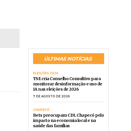
ELEIÇÕES 2026
TSE cria Conselho Consultivo para
monitorar desinformação e uso de
IA nas eleições de 2026
7 DE AGOSTO DE 2026
CHAPECÓ
Bets preocupam CDL Chapecó pelo
impacto na economia local e na
saúde das famílias
7 DE AGOSTO DE 2026
TEMPO
Ciclone bomba em 118 municípios
do RS causa morte e deixa cinco
feridos
7 DE AGOSTO DE 2026
JUSTIÇA
TJSC determina apuração de
advogada que usou IA sem revisão