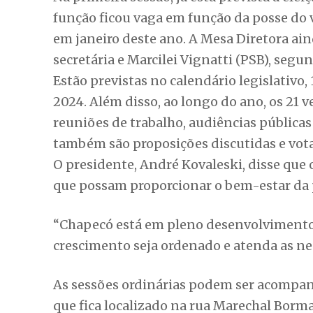
O presidente, André Kovaleski, disse que 
que possam proporcionar o bem-estar da 
“Chapecó está em pleno desenvolvimento,
crescimento seja ordenado e atenda as n
As sessões ordinárias podem ser acompan
que fica localizado na rua Marechal Borm
transmitidas ao vivo pelas redes sociais 
LEIA TAMBÉM
Parajasquinho é o mascot